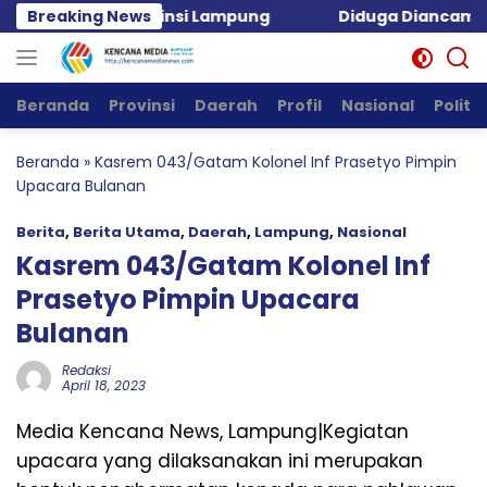
Langsung
ng Taruna Provinsi Lampung
Breaking News
Diduga Diancam Tetang
ke
konten
Beranda
Provinsi
Daerah
Profil
Nasional
Politik
Beranda
»
Kasrem 043/Gatam Kolonel Inf Prasetyo Pimpin
Upacara Bulanan
Berita
,
Berita Utama
,
Daerah
,
Lampung
,
Nasional
Kasrem 043/Gatam Kolonel Inf
Prasetyo Pimpin Upacara
Bulanan
Redaksi
April 18, 2023
Media Kencana News, Lampung|Kegiatan
upacara yang dilaksanakan ini merupakan