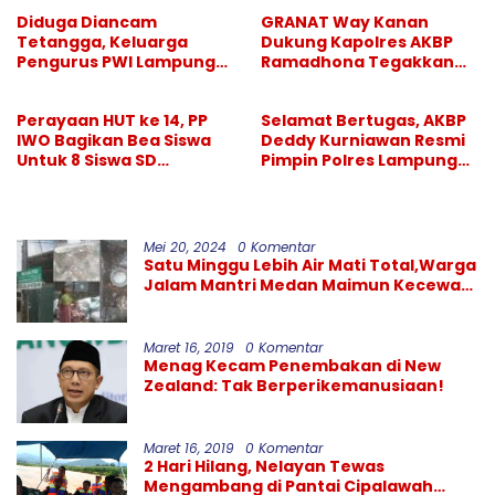
Bungkam
Diduga Diancam
GRANAT Way Kanan
Tetangga, Keluarga
Dukung Kapolres AKBP
Pengurus PWI Lampung
Ramadhona Tegakkan
Lapor Polisi, Dikawal
Larangan Hiburan Malam
Legislator dan Jurnalis
Perayaan HUT ke 14, PP
Selamat Bertugas, AKBP
IWO Bagikan Bea Siswa
Deddy Kurniawan Resmi
Untuk 8 Siswa SD
Pimpin Polres Lampung
Muhammadiyah 16 Jaksel
Selatan
Mei 20, 2024
0 Komentar
Satu Minggu Lebih Air Mati Total,Warga
Jalam Mantri Medan Maimun Kecewa
Kinerja PDAM Tirtanadi
Maret 16, 2019
0 Komentar
Menag Kecam Penembakan di New
Zealand: Tak Berperikemanusiaan!
Maret 16, 2019
0 Komentar
2 Hari Hilang, Nelayan Tewas
Mengambang di Pantai Cipalawah