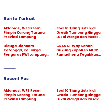
Berita Terkait
Aklamasi, WFS Resmi
Soal 10 Tiang Listrik di
Pimpin Karang Taruna
Gresik Tumbang Hingga
Provinsi Lampung
Lukai Warga dan Rusak
Mobil, GM PLN UID Jatim
Bungkam
Diduga Diancam
GRANAT Way Kanan
Tetangga, Keluarga
Dukung Kapolres AKBP
Pengurus PWI Lampung
Ramadhona Tegakkan
Lapor Polisi, Dikawal
Larangan Hiburan Malam
Legislator dan Jurnalis
Recent Pos
Aklamasi, WFS Resmi
Soal 10 Tiang Listrik di
Pimpin Karang Taruna
Gresik Tumbang Hingga
Provinsi Lampung
Lukai Warga dan Rusak
Mobil, GM PLN UID Jatim